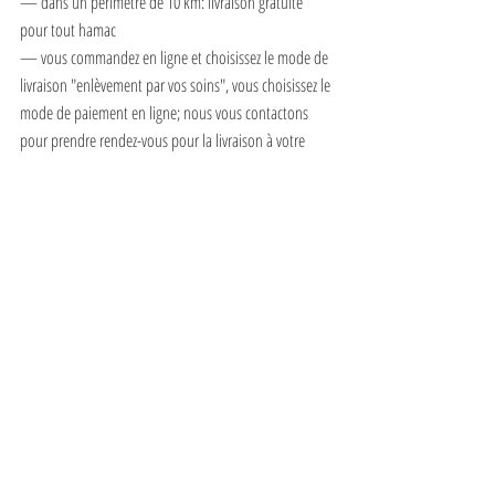
— dans un périmètre de 10 km: livraison gratuite 
pour tout hamac
— vous commandez en ligne et choisissez le mode de 
livraison "enlèvement par vos soins", vous choisissez le 
mode de paiement en ligne; nous vous contactons 
pour prendre rendez-vous pour la livraison à votre 
domicile;
— vous nous contactez par email ou téléphone pour 
nous transmettre votre commande; nous convenons 
ensemble un mode de paiement sans contact (ou 
chèque) et un rendez-vous pour la livraison à votre 
domicile;
décoration intérieur
création de hamacs
Hamac pour l'intérieur
Ateliers d'Elne
Noël
Actualités