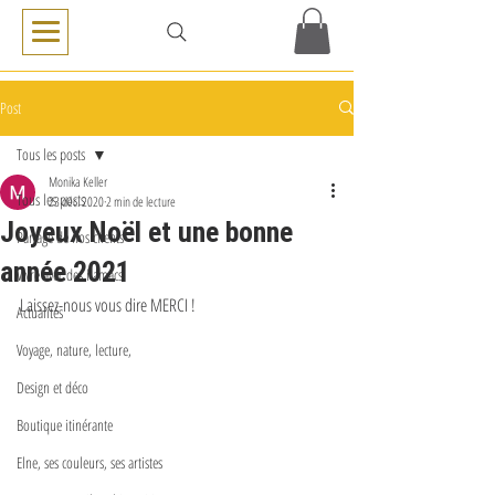
Post
Tous les posts
Monika Keller
Tous les posts
23 déc. 2020
2 min de lecture
Joyeux Noël et une bonne
Partage de nos clients
année 2021
Vivre avec des hamacs
Laissez-nous vous dire MERCI !
Actualités
Voyage, nature, lecture,
Design et déco
Boutique itinérante
Elne, ses couleurs, ses artistes