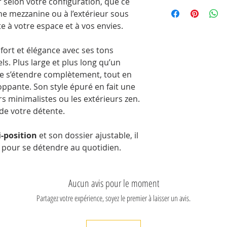
petite production 
 selon votre configuration, que ce
Le prix contient 0
* Longueur déploy
et assure la perpé
ne mezzanine ou à l’extérieur sous
détente, pour s’é
toute en respecta
e à votre espace et à vos envies.
* Design élégant :
commerce équitab
en intérieur comm
fort et élégance avec ses tons
* Expérience sens
ls. Plus large et plus long qu’un
flottement envelo
e s’étendre complètement, tout en
relaxation totale;
ppante. Son style épuré en fait une
rs minimalistes ou les extérieurs zen.
 de votre détente.
-position
et son dossier ajustable, il
 pour se détendre au quotidien.
Aucun avis pour le moment
Partagez votre expérience, soyez le premier à laisser un avis.