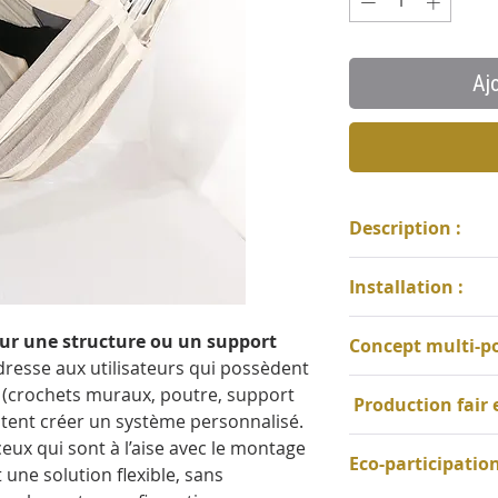
Aj
Description :
Matériaux : tissa
Installation :
nylon, cordages e
bambou;
Pour toute instal
sur une structure ou un support
Concept multi-po
Dimensions : lar
cm entre les bouc
’adresse aux utilisateurs qui possèdent
dépliée 230 cm;
respecter pour ass
* Polyvalence 3-en
e (crochets muraux, poutre, support
Poids maximal 12
Production fair 
Supports adaptés
vous, allongez-vo
itent créer un système personnalisé.
Utilisation pour 
* Confort ajustabl
La toile est soig
ceux qui sont à l’aise avec le montage
Eco-participatio
point – tête, nuq
réseau d'artisans 
une solution flexible, sans
à votre morpholo