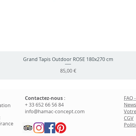
Grand Tapis Outdoor ROSE 180x270 cm
Aperçu rapide
Prix
85,00 €
Contactez-nous
​ :
FAQ 
+ 33 652 66 56 84
News
ation
info@hamac-concept.com
Votre
:
CGV
France
Polit