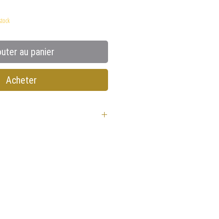
stock
outer au panier
Acheter
40 cm
ière
: 30°C maximum, essorage
rel à l'abri du soleil direct
ent artisanale selon les
mmerce équitable fairtrade