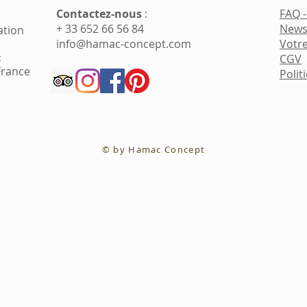
Contactez-nous
​ :
FAQ 
+ 33 652 66 56 84
News
ation
info@hamac-concept.com
Votre
:
CGV
France
Polit
© by Hamac Concept