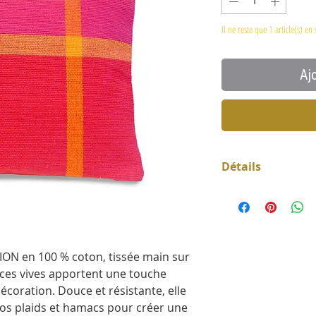
Il ne reste que 1 article(s) en 
Aj
Détails
Dimensions 40 x 
Fermeture à gliss
100% coton
Laver en machine
ON en 100 % coton, tissée main sur
doux, séchage natu
nces vives apportent une touche
Fabrication purem
écoration. Douce et résistante, elle
exigeances du co
os plaids et hamacs pour créer une