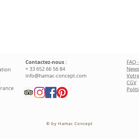
Contactez-nous
​ :
FAQ 
+ 33 652 66 56 84
News
ation
info@hamac-concept.com
Votre
:
CGV
France
Polit
© by Hamac Concept