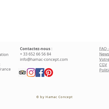
Contactez-nous
​ :
FAQ 
+ 33 652 66 56 84
News
ation
info@hamac-concept.com
Votre
:
CGV
France
Polit
© by Hamac Concept