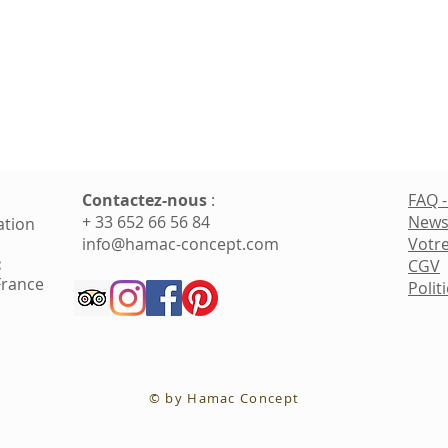
Contactez-nous
​ :
FAQ 
+ 33 652 66 56 84
News
ation
info@hamac-concept.com
Votre
:
CGV
France
Polit
© by Hamac Concept