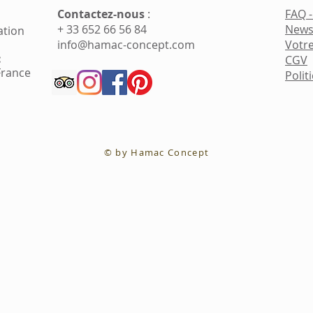
Contactez-nous
​ :
FAQ 
+ 33 652 66 56 84
News
ation
info@hamac-concept.com
Votre
:
CGV
France
Polit
© by Hamac Concept