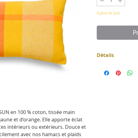
Rupture de stock
P
Détails
Dimensions 30 x 
Fermeture à gliss
100% coton
Laver en machine
doux, séchage natu
Fabrication purem
exigeances du co
UN en 100 % coton, tissée main
aune et d’orange. Elle apporte éclat
s intérieurs ou extérieurs. Douce et
acilement avec nos hamacs et plaids