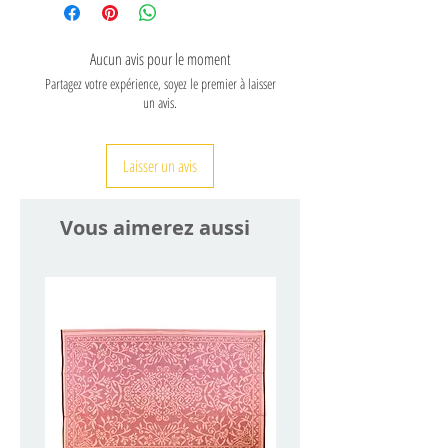
Fermeture à glissière
100% coton
Laver en machine: 30°C
Aucun avis pour le moment
maximum, essorage doux,
Partagez votre expérience, soyez le premier à laisser
séchage naturel à l'abri du
un avis.
soleil direct
Fabrication purement
Laisser un avis
artisanale selon les exigeances
du commerce équitable
fairtrade
Vous aimerez aussi