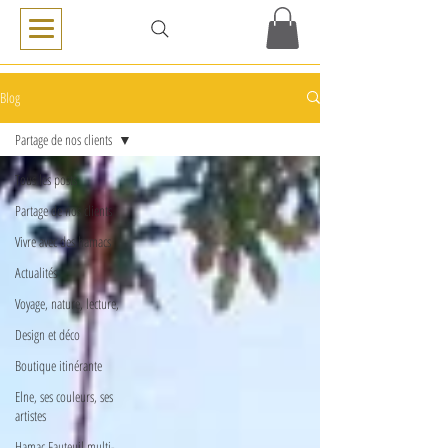
Blog
Partage de nos clients
Tous les posts
Partage de nos clients
Vivre avec des hamacs
Actualités
Voyage, nature, lecture,
Design et déco
Boutique itinérante
Elne, ses couleurs, ses
artistes
Hamac Fauteuil multi-