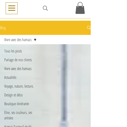
Blog
Vivre avec des hamacs
Tous les posts
Partage de nos clients
Vivre avec des hamacs
Actualités
Voyage, nature, lecture,
Design et déco
Boutique itinérante
Elne, ses couleurs, ses
artistes
Hamac Fauteuil multi-