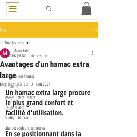
Post
Tous les posts
Monika Keller
Tous les posts
31 juil. 2021
1 min de lecture
Avantages d'un hamac extra
Partage de nos clients
large
Vivre avec des hamacs
Dernière mise à jour :
31 août 2021
Actualités
Un hamac extra large procure 
Voyage, nature, lecture,
le plus grand confort et 
Design et déco
facilité d'utilisation. 
Boutique itinérante
Elne, ses couleurs, ses artistes
En se positionnant dans la 